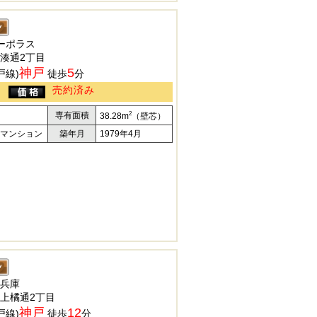
ーポラス
湊通2丁目
神戸
5
戸線)
徒歩
分
売約済み
2
専有面積
38.28m
（壁芯）
マンション
築年月
1979年4月
兵庫
上橘通2丁目
神戸
12
戸線)
徒歩
分