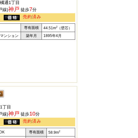
橘通1丁目
神戸
7
戸線)
徒歩
分
売約済み
2
専有面積
44.51m
（壁芯）
マンション
築年月
1895年4月
1丁目
神戸
10
戸線)
徒歩
分
売約済み
2
DK
専有面積
58.9m