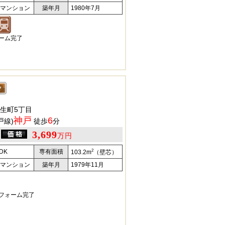
マンション
築年月
1980年7月
ォーム完了
生町5丁目
神戸
6
戸線)
徒歩
分
3,699
万円
2
DK
専有面積
103.2m
（壁芯）
マンション
築年月
1979年11月
リフォーム完了