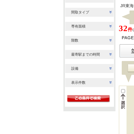
JR東
間取タイプ
32
専有面積
件
PAGE
階数
最寄駅までの時間
設備
表示件数