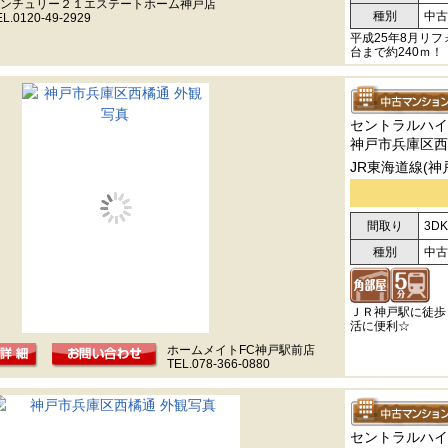
ンチュリー２１エステートホーム神戸店
種別
中古
EL.0120-49-2929
平成25年8月リ
台まで約240ｍ！
セントラルハイ
神戸市兵庫区西
JR東海道線(神
間取り
3DK
種別
中古
ＪＲ神戸駅に徒歩
活に便利☆
ホームメイトFC神戸駅前店
TEL.078-366-0880
セントラルハイ