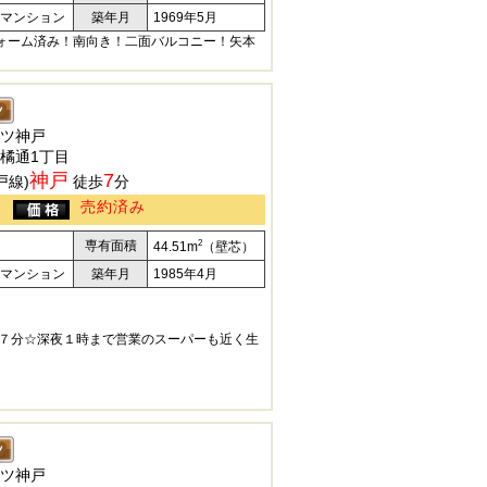
マンション
築年月
1969年5月
フォーム済み！南向き！二面バルコニー！矢本
ツ神戸
橘通1丁目
神戸
7
戸線)
徒歩
分
売約済み
2
専有面積
44.51m
（壁芯）
マンション
築年月
1985年4月
７分☆深夜１時まで営業のスーパーも近く生
ツ神戸