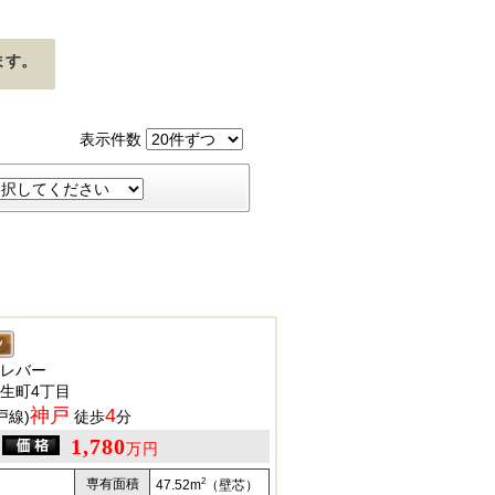
ます。
表示件数
レバー
生町4丁目
神戸
4
戸線)
徒歩
分
1,780
万円
2
専有面積
47.52m
（壁芯）