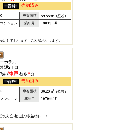
売約済み
2
K
専有面積
69.56m
（壁芯）
マンション
築年月
1983年5月
扱いしております。ご相談承りします。
ーポラス
湊通2丁目
神戸
5
戸線)
徒歩
分
売約済み
2
K
専有面積
36.26m
（壁芯）
マンション
築年月
1979年4月
分の好立地に建つ収益物件！！