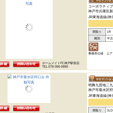
コーポラティブ
神戸市兵庫区新
JR東海道線(神
間取り
1R
種別
中古
事務所仕様 エア
ホームメイトFC神戸駅前店
TEL.078-366-0880
明舞九団地二九
神戸市垂水区狩
JR東海道線(神
間取り
3LD