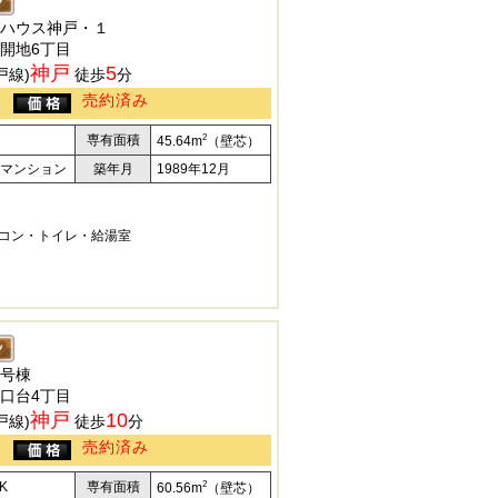
ハウス神戸・１
開地6丁目
神戸
5
戸線)
徒歩
分
売約済み
2
専有面積
45.64m
（壁芯）
マンション
築年月
1989年12月
コン・トイレ・給湯室
号棟
口台4丁目
神戸
10
戸線)
徒歩
分
売約済み
2
K
専有面積
60.56m
（壁芯）