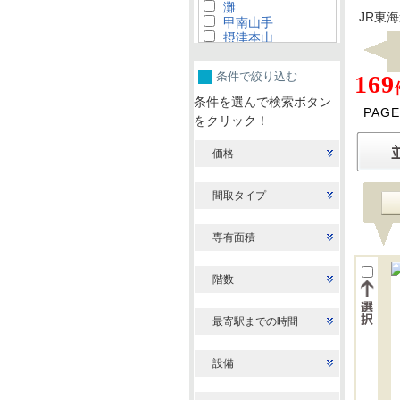
灘
JR東
甲南山手
摂津本山
住吉
条件で絞り込む
169
条件を選んで検索ボタン
PAGE
をクリック！
価格
間取タイプ
専有面積
階数
最寄駅までの時間
設備