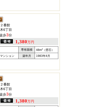
２番館
木6丁目
3
徒歩
分
1,380
万円
2
専有面積
48m
（壁芯）
マンション
築年月
1983年4月
２番館
木6丁目
3
徒歩
分
1,380
万円