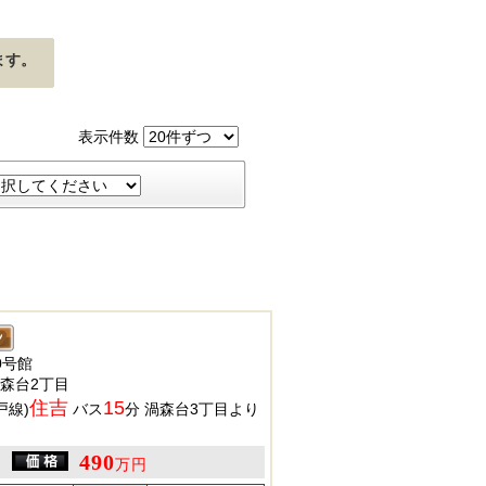
ます。
表示件数
0号館
森台2丁目
住吉
15
戸線)
バス
分 渦森台3丁目より
490
万円