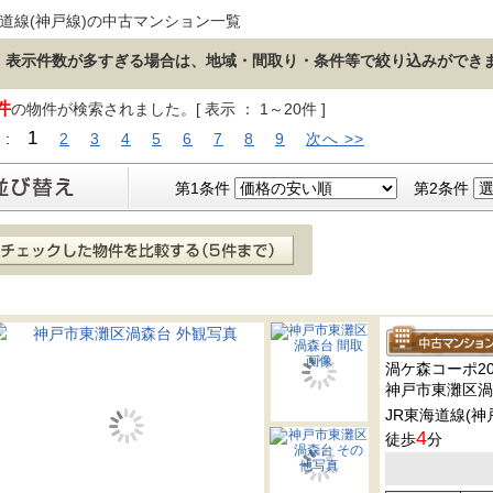
海道線(神戸線)の中古マンション一覧
表示件数が多すぎる場合は、地域・間取り・条件等で絞り込みができ
件
の物件が検索されました。[ 表示 ： 1～20件 ]
1
 :
2
3
4
5
6
7
8
9
次へ >>
第1条件
第2条件
渦ケ森コーポ2
神戸市東灘区渦
JR東海道線(神
4
徒歩
分