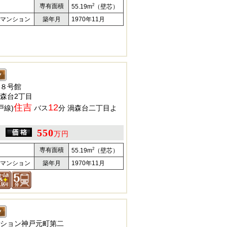
2
専有面積
55.19m
（壁芯）
マンション
築年月
1970年11月
８号館
森台2丁目
住吉
12
戸線)
バス
分 渦森台二丁目よ
550
万円
2
専有面積
55.19m
（壁芯）
マンション
築年月
1970年11月
ション神戸元町第二