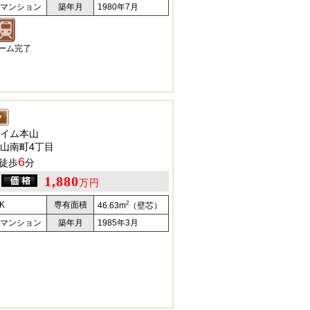
マンション
築年月
1980年7月
ォーム完了
イム本山
山南町4丁目
6
徒歩
分
1,880
万円
2
K
専有面積
46.63m
（壁芯）
マンション
築年月
1985年3月