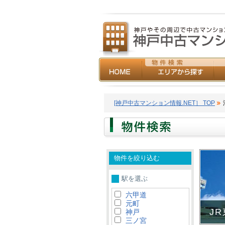
[神戸中古マンション情報.NET］ TOP
物件を絞り込む
駅を選ぶ
六甲道
元町
J
神戸
三ノ宮