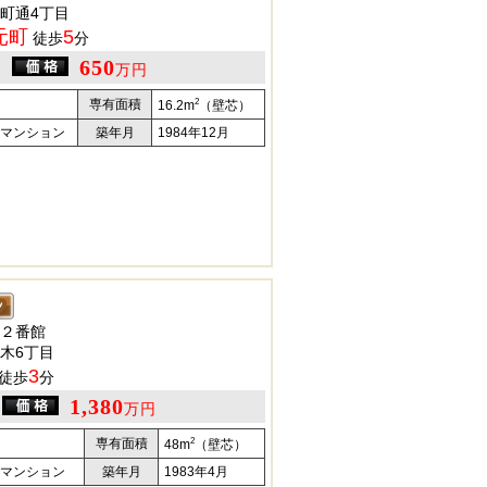
町通4丁目
元町
5
徒歩
分
650
万円
2
専有面積
16.2m
（壁芯）
マンション
築年月
1984年12月
２番館
木6丁目
3
徒歩
分
1,380
万円
2
専有面積
48m
（壁芯）
マンション
築年月
1983年4月