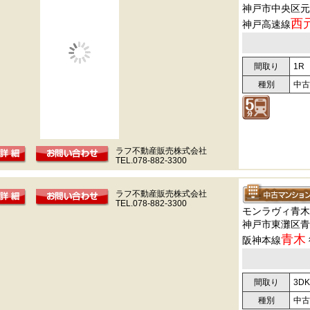
神戸市中央区元
西
神戸高速線
間取り
1R
種別
中古
ラフ不動産販売株式会社
TEL.078-882-3300
ラフ不動産販売株式会社
TEL.078-882-3300
モンラヴィ青木
神戸市東灘区青
青木
阪神本線
間取り
3DK
種別
中古