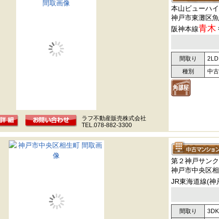
本山ビューハイ
神戸市東灘区魚
青木
阪神本線
間取り
2LD
種別
中古
ラフ不動産販売株式会社
TEL.078-882-3300
第２神戸サンク
神戸市中央区相
JR東海道線(神
間取り
3DK