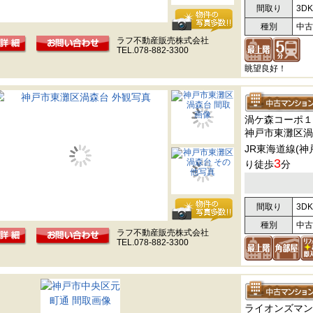
間取り
3DK
種別
中古
ラフ不動産販売株式会社
TEL.078-882-3300
眺望良好！
渦ケ森コーポ１
神戸市東灘区渦
JR東海道線(神
3
り徒歩
分
間取り
3DK
種別
中古
ラフ不動産販売株式会社
TEL.078-882-3300
ライオンズマン