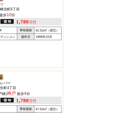
ツ
崎北町5丁目
10
徒歩
分
1,780
万円
2
K
専有面積
42.52m
（壁芯）
マンション
築年月
1988年10月
レバー
生町4丁目
神戸
4
戸線)
徒歩
分
1,780
万円
2
専有面積
47.52m
（壁芯）