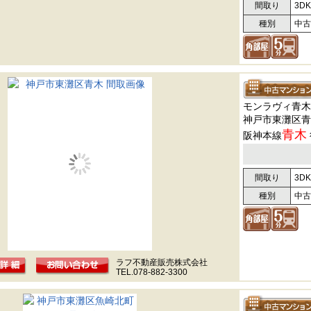
間取り
3DK
種別
中古
モンラヴィ青木
神戸市東灘区青
青木
阪神本線
間取り
3DK
種別
中古
ラフ不動産販売株式会社
TEL.078-882-3300