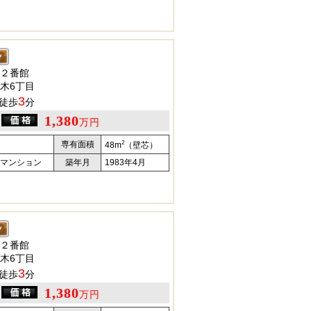
２番館
木6丁目
3
徒歩
分
1,380
万円
2
専有面積
48m
（壁芯）
マンション
築年月
1983年4月
２番館
木6丁目
3
徒歩
分
1,380
万円