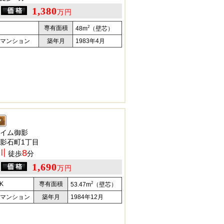
1,380
万円
2
専有面積
48m
（壁芯）
マンション
築年月
1983年4月
イム御影
影石町1丁目
川
8
徒歩
分
1,690
万円
2
K
専有面積
53.47m
（壁芯）
マンション
築年月
1984年12月