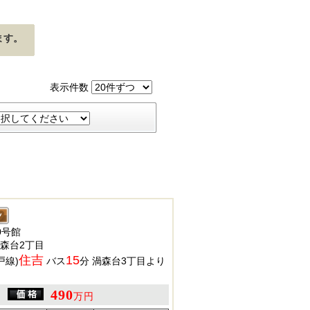
ます。
表示件数
0号館
森台2丁目
住吉
15
戸線)
バス
分 渦森台3丁目より
490
万円