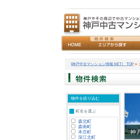
[神戸中古マンション情報.NET］ TOP
物件を絞り込む
町名を選ぶ
森北町
森南町
神
本庄町
深江北町