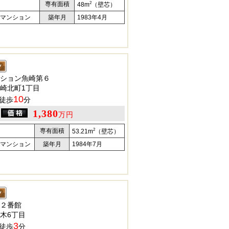
2
専有面積
48m
（壁芯）
マンション
築年月
1983年4月
ション魚崎第６
崎北町1丁目
10
徒歩
分
1,380
万円
2
専有面積
53.21m
（壁芯）
マンション
築年月
1984年7月
２番館
木6丁目
3
徒歩
分