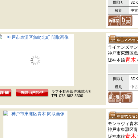
間取り
3DK
種別
中古
ライオンズマン
神戸市東灘区魚
青木
阪神本線
間取り
3DK
種別
中古
ラフ不動産販売株式会社
TEL.078-882-3300
モンラヴィ青木
神戸市東灘区青
青木
阪神本線