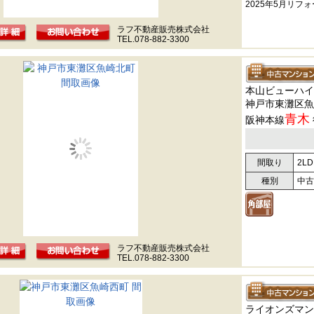
2025年5月リフ
ラフ不動産販売株式会社
TEL.078-882-3300
本山ビューハイ
神戸市東灘区魚
青木
阪神本線
間取り
2LD
種別
中古
ラフ不動産販売株式会社
TEL.078-882-3300
ライオンズマン