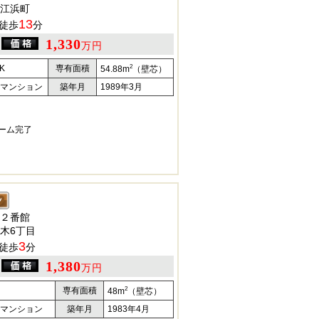
江浜町
13
徒歩
分
1,330
万円
2
K
専有面積
54.88m
（壁芯）
マンション
築年月
1989年3月
ォーム完了
２番館
木6丁目
3
徒歩
分
1,380
万円
2
専有面積
48m
（壁芯）
マンション
築年月
1983年4月