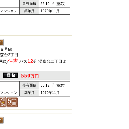
2
専有面積
55.19m
（壁芯）
マンション
築年月
1970年11月
８号館
森台2丁目
住吉
12
戸線)
バス
分 渦森台二丁目よ
550
万円
2
専有面積
55.19m
（壁芯）
マンション
築年月
1970年11月