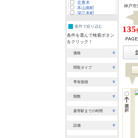
北青木
神戸市
本山南町
深江本町
深江南町
深江浜町
条件で絞り込む
135
魚崎南町
魚崎西町
条件を選んで検索ボタン
PAGE
青木
をクリック！
向洋町中
住吉南町
価格
御影石町
御影本町
住吉本町
間取タイプ
住吉東町
住吉宮町
御影中町
専有面積
住吉台
住吉山手
階数
鴨子ケ原
御影山手
渦森台
最寄駅までの時間
岡本
西岡本
田中町
設備
魚崎北町
魚崎中町