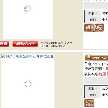
間取り
3DK
種別
中古
ラフ不動産販売株式会社
TEL.078-882-3300
甲南グランドハ
神戸市東灘区御
石屋
阪神本線
間取り
3LD
種別
中古