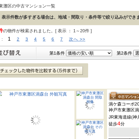
東灘区の中古マンション一覧
表示件数が多すぎる場合は、地域・間取り・条件等で絞り込みができ
件
の物件が検索されました。[ 表示 ： 1～20件 ]
1
 :
2
3
4
5
6
7
次へ >>
第1条件
第2条件
渦ケ森コーポ2
神戸市東灘区渦
JR東海道線(神
4
徒歩
分