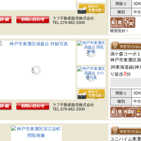
間取り
3DK
種別
中古
ラフ不動産販売株式会社
TEL.078-882-3300
眺望良好！
渦ケ森コーポ１
神戸市東灘区渦
JR東海道線(神
3
り徒歩
分
間取り
3DK
種別
中古
ラフ不動産販売株式会社
TEL.078-882-3300
ユニハイム東灘