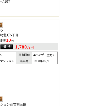
ォーム完了
ツ
崎北町5丁目
10
徒歩
分
1,780
万円
2
K
専有面積
42.52m
（壁芯）
マンション
築年月
1988年10月
ション住吉川公園