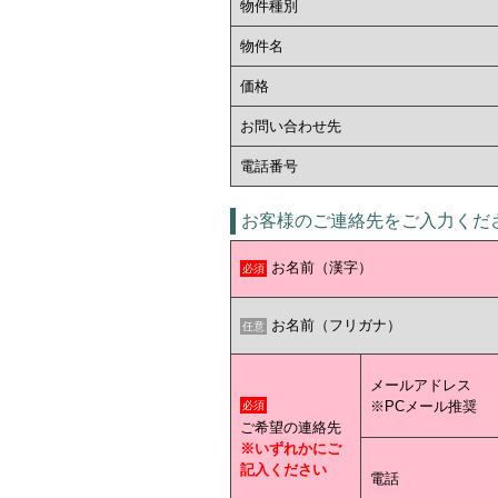
物件種別
物件名
価格
お問い合わせ先
電話番号
お客様のご連絡先をご入力くだ
お名前（漢字）
必須
お名前（フリガナ）
任意
メールアドレス
※PCメール推奨
必須
ご希望の連絡先
※いずれかにご
記入ください
電話