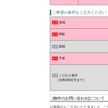
ご希望の条件をご入力ください
地域
必須
間取
必須
面積
任意
予算
必須
こだわり条件
任意
（全角400文字まで）
[物件のお問い合わせ]について
お客様からご入力いただきました、ご