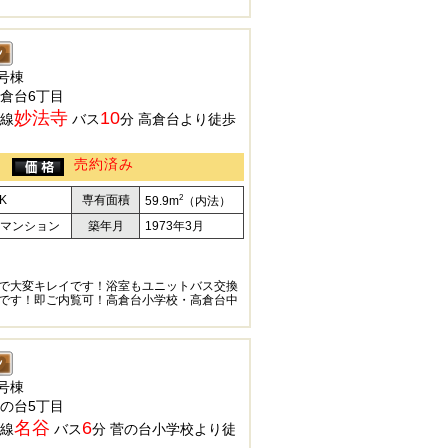
号棟
倉台6丁目
妙法寺
10
線
バス
分 高倉台より徒歩
売約済み
2
K
専有面積
59.9m
（内法）
マンション
築年月
1973年3月
で大変キレイです！浴室もユニットバス交換
です！即ご内覧可！高倉台小学校・高倉台中
号棟
の台5丁目
名谷
6
線
バス
分 菅の台小学校より徒