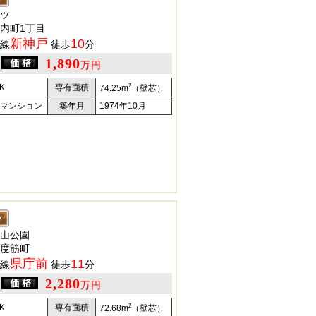
ツ
内町1丁目
新神戸
10
線
徒歩
分
1,890
万円
2
K
専有面積
74.25m
（壁芯）
マンション
築年月
1974年10月
山公園
度筋町
県庁前
11
線
徒歩
分
2,280
万円
2
K
専有面積
72.68m
（壁芯）