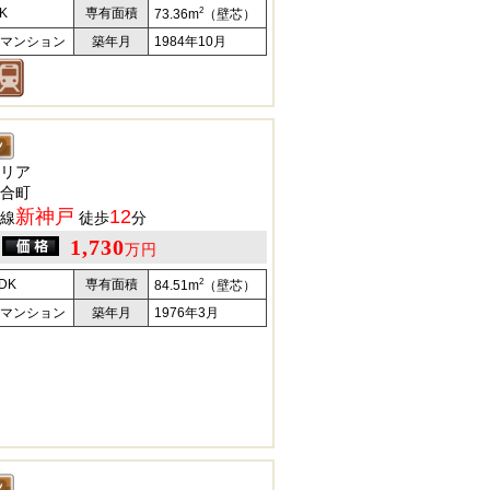
2
K
専有面積
73.36m
（壁芯）
マンション
築年月
1984年10月
リア
合町
新神戸
12
線
徒歩
分
1,730
万円
2
DK
専有面積
84.51m
（壁芯）
マンション
築年月
1976年3月