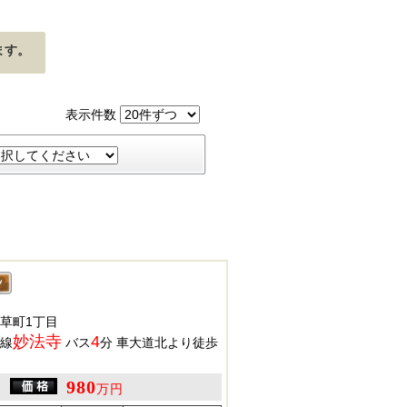
ます。
表示件数
草町1丁目
妙法寺
4
線
バス
分 車大道北より徒歩
980
万円