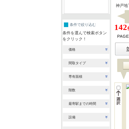
神戸地
条件で絞り込む
142
条件を選んで検索ボタン
PAGE
をクリック！
価格
間取タイプ
専有面積
階数
最寄駅までの時間
設備