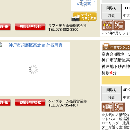
間取り
1LD
種別
中古
ラフ不動産販売株式会社
TEL.078-882-3300
2026年5月リフ
高倉台4団地 
神戸市須磨区高
神戸地下鉄西神
4
徒歩
分
間取り
4DK
種別
中古
ケイズホーム売買営業部
TEL.078-735-4407
☆人気の３階部分
ットバス・給湯器
ローリング・建具
ターが近く生活便