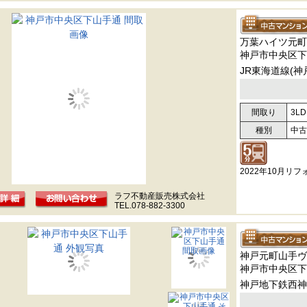
万葉ハイツ元町
神戸市中央区下
JR東海道線(神
間取り
3LD
種別
中古
2022年10月リ
ラフ不動産販売株式会社
TEL.078-882-3300
神戸元町山手ヴ
神戸市中央区下
神戸地下鉄西神