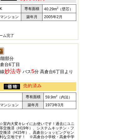
2
K
専有面積
40.29m
（壁芯）
マンション
築年月
2005年2月
ォーム完了
3階部分
倉台6丁目
妙法寺
5
線
バス
分 高倉台6丁目より
売約済み
2
専有面積
59.9m
（内法）
マンション
築年月
1973年3月
☆室内大変キレイにお使いです！過去にユニ
等交換済（H19年）、システムキッチン・フ
交換済（H15年）、高倉台ショッピングセン
利な立地です！ ※高倉台小学校・高倉中学