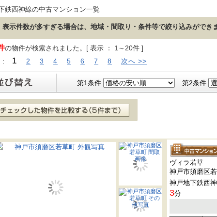
下鉄西神線の中古マンション一覧
表示件数が多すぎる場合は、地域・間取り・条件等で絞り込みができ
件
の物件が検索されました。[ 表示 ： 1～20件 ]
1
 :
2
3
4
5
6
7
8
次へ >>
第1条件
第2条件
ヴィラ若草
神戸市須磨区若
神戸地下鉄西神
3
分