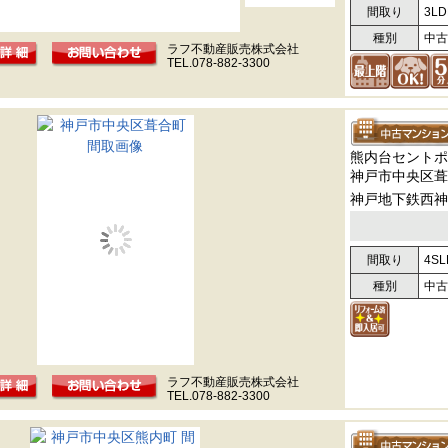
間取り
3LD
種別
中古
ラフ不動産販売株式会社
TEL.078-882-3300
熊内台セントポ
神戸市中央区葺
神戸地下鉄西神
間取り
4SL
種別
中古
ラフ不動産販売株式会社
TEL.078-882-3300