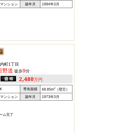
マンション
築年月
1994年3月
内町1丁目
日野道
9
徒歩
分
2,480
万円
2
K
専有面積
68.85m
（壁芯）
マンション
築年月
1973年3月
ォーム完了