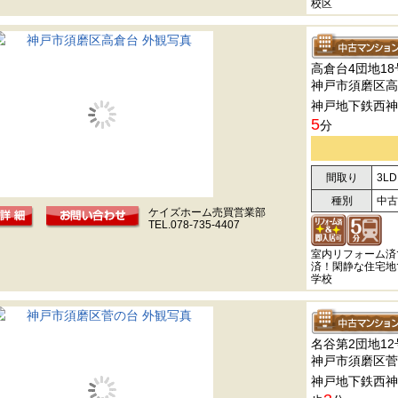
校区
高倉台4団地18
神戸市須磨区高
神戸地下鉄西神
5
分
間取り
3LD
種別
中古
ケイズホーム売買営業部
TEL.078-735-4407
室内リフォーム済
済！閑静な住宅地
学校
名谷第2団地12
神戸市須磨区菅
神戸地下鉄西神