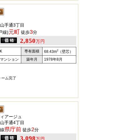
山手通3丁目
元町
3
戸線)
徒歩
分
2,850
万円
2
K
専有面積
68.43m
（壁芯）
マンション
築年月
1978年8月
フォーム完了
ィアージュ
山手通4丁目
県庁前
2
線
徒歩
分
3,098
万円