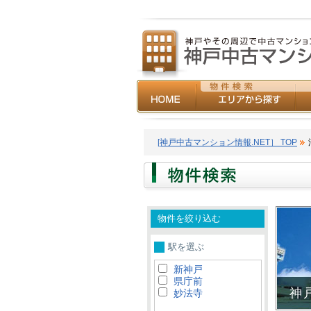
[神戸中古マンション情報.NET］ TOP
物件を絞り込む
駅を選ぶ
新神戸
県庁前
神
妙法寺