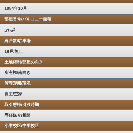
1984年10月
部屋番号/バルコニー面積
2
-/7m
総戸数/駐車場
18戸/無し
土地権利/部屋の向き
所有権/南向き
管理形態/現況
自主/空家
取引態様/引渡時期
専任媒介/相談
小学校区/中学校区