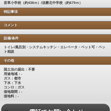
若草小学校（約438ｍ）/須磨北中学校（約679ｍ）
特記事項
コメント
設備/条件
トイレ/風呂別・システムキッチン・エレベータ・ペット可・ペッ
ト相談
その他
国土法の届出：不要
用途地域：-
ガス：都市
下水：下水
コンロ：ガス
借地期間：-
借地料：-