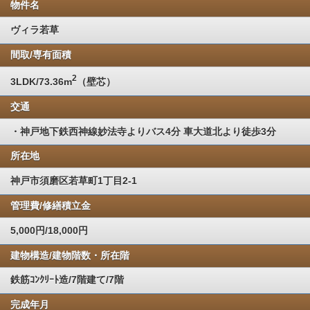
物件名
ヴィラ若草
間取/専有面積
2
3LDK/73.36m
（壁芯）
交通
・神戸地下鉄西神線妙法寺よりバス4分 車大道北より徒歩3分
所在地
神戸市須磨区若草町1丁目2-1
管理費/修繕積立金
5,000円/18,000円
建物構造/建物階数・所在階
鉄筋ｺﾝｸﾘｰﾄ造/7階建て/7階
完成年月