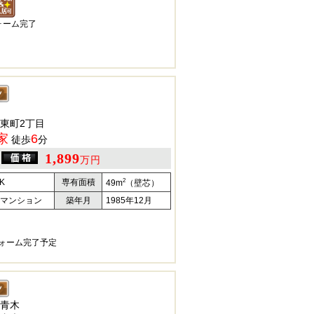
フォーム完了
東町2丁目
家
6
徒歩
分
1,899
万円
2
K
専有面積
49m
（壁芯）
マンション
築年月
1985年12月
フォーム完了予定
青木