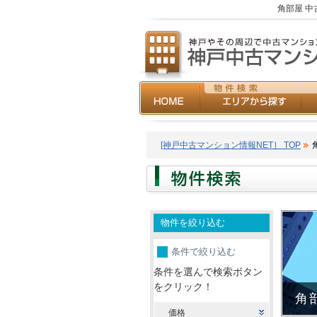
角部屋 中
[神戸中古マンション情報NET］ TOP
物件を絞り込む
条件で絞り込む
条件を選んで検索ボタン
をクリック！
角
価格