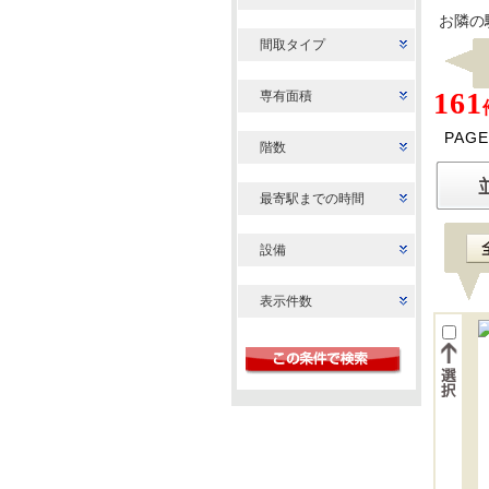
お隣の
間取タイプ
161
専有面積
PAGE
階数
最寄駅までの時間
設備
表示件数