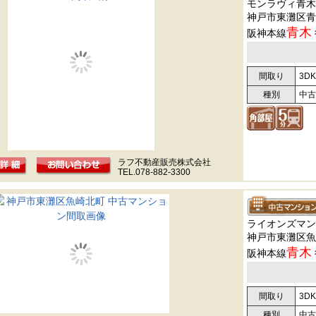
モンラヴィ青木
神戸市東灘区青
青木
阪神本線
間取り
3DK
種別
中古
ラフ不動産販売株式会社
TEL.078-882-3300
ライオンズマン
神戸市東灘区魚
青木
阪神本線
間取り
3DK
種別
中古