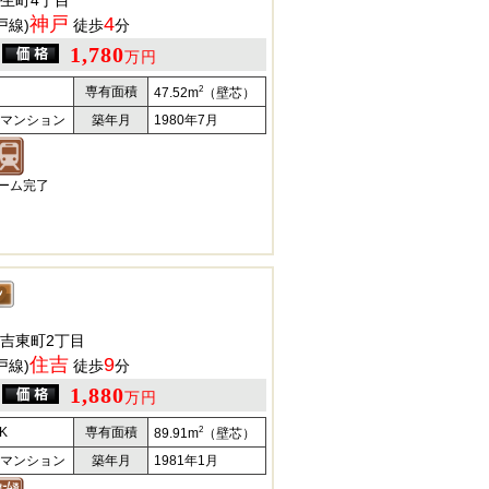
生町4丁目
神戸
4
戸線)
徒歩
分
1,780
万円
2
専有面積
47.52m
（壁芯）
マンション
築年月
1980年7月
ォーム完了
吉東町2丁目
住吉
9
戸線)
徒歩
分
1,880
万円
2
K
専有面積
89.91m
（壁芯）
マンション
築年月
1981年1月