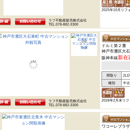
2025年10月リ
ラフ不動産販売株式会社
TEL.078-882-3300
ドルミ第２灘
神戸市灘区大石
新在
阪神本線
間取り
2LD
種別
中古
2026年2月末リ
ラフ不動産販売株式会社
TEL.078-882-3300
ワコーレプラザ