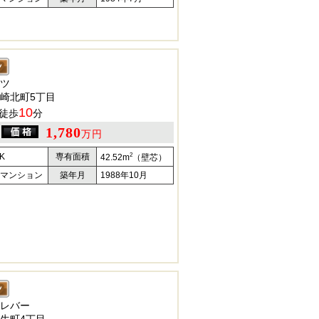
ツ
崎北町5丁目
10
徒歩
分
1,780
万円
2
K
専有面積
42.52m
（壁芯）
マンション
築年月
1988年10月
レバー