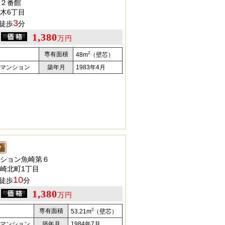
２番館
木6丁目
3
徒歩
分
1,380
万円
2
専有面積
48m
（壁芯）
マンション
築年月
1983年4月
ション魚崎第６
崎北町1丁目
10
徒歩
分
1,380
万円
2
専有面積
53.21m
（壁芯）
マンション
築年月
1984年7月