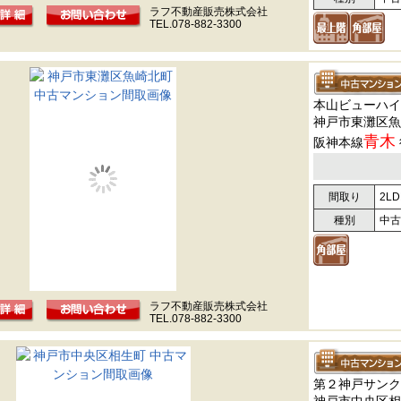
ラフ不動産販売株式会社
TEL.078-882-3300
本山ビューハイ
神戸市東灘区魚
青木
阪神本線
間取り
2LD
種別
中古
ラフ不動産販売株式会社
TEL.078-882-3300
第２神戸サンク