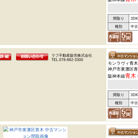
間取り
3DK
種別
中古
ラフ不動産販売株式会社
TEL.078-882-3300
モンラヴィ青木
神戸市東灘区青
青木
阪神本線
間取り
3DK
種別
中古