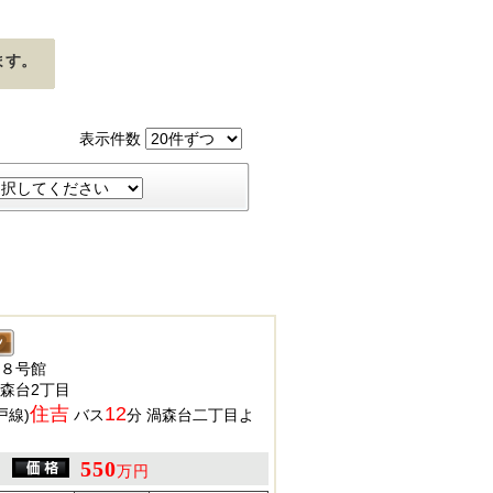
ます。
表示件数
８号館
森台2丁目
住吉
12
戸線)
バス
分 渦森台二丁目よ
550
万円