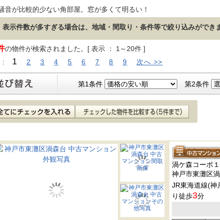
騒音が比較的少ない角部屋。窓が多くて明るい！
表示件数が多すぎる場合は、地域・間取り・条件等で絞り込みができ
件
の物件が検索されました。[ 表示 ： 1～20件 ]
1
 :
2
3
4
5
6
7
8
9
次へ >>
第1条件
第2条件
渦ケ森コーポ１
神戸市東灘区渦
JR東海道線(神
3
り徒歩
分