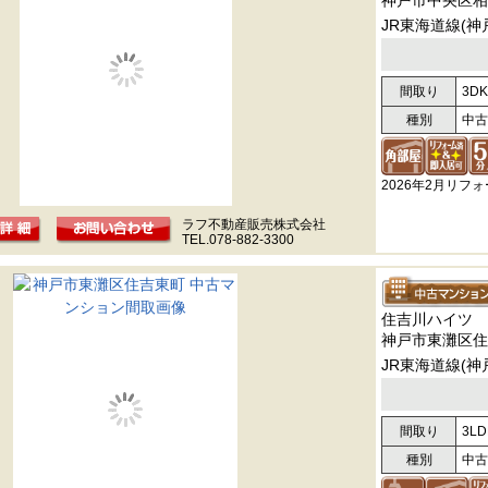
神戸市中央区相
JR東海道線(神
間取り
3DK
種別
中古
2026年2月リフ
ラフ不動産販売株式会社
TEL.078-882-3300
住吉川ハイツ
神戸市東灘区住
JR東海道線(神
間取り
3LD
種別
中古