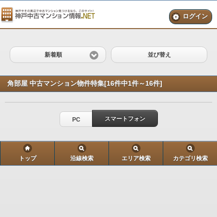
ログイン
新着順
並び替え
角部屋 中古マンション物件特集[16件中1件～16件]
スマートフォン
PC
トップ
沿線検索
エリア検索
カテゴリ検索