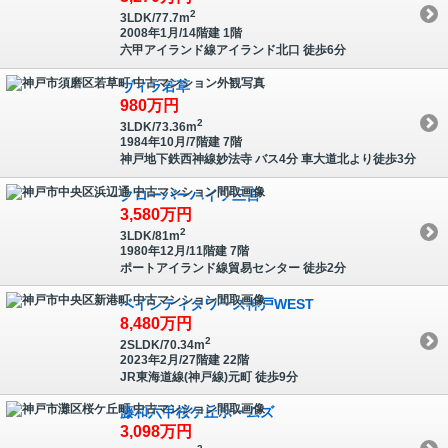
2
3LDK/77.7m
2008年1月/14階建 1階
六甲アイランド線
アイランド北口
徒歩
6
分
ヴィラ若草
980
万円
2
3LDK/73.36m
1984年10月/7階建 7階
神戸地下鉄西神線
妙法寺
バス
4
分 車大道北より徒歩
3
分
クローバーハイツ三宮
3,580
万円
2
3LDK/81m
1980年12月/11階建 7階
ポートアイランド線
貿易センター
徒歩
2
分
ベイシティタワーズ神戸WEST
8,480
万円
2
2SLDK/70.34m
2023年2月/27階建 22階
JR東海道線(神戸線)
元町
徒歩
9
分
藤和六甲桜ケ丘ホームズ
3,098
万円