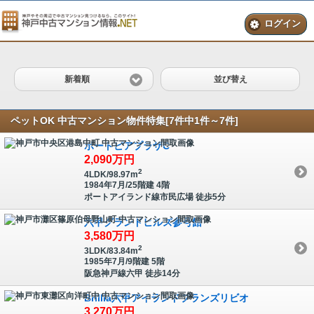
ログイン
新着順
並び替え
ペットOK 中古マンション物件特集[7件中1件～7件]
ポートピアプラザC
2,090
万円
2
4LDK/98.97m
1984年7月/25階建 4階
ポートアイランド線
市民広場
徒歩
5
分
六甲グランドヒルズ参号館
3,580
万円
2
3LDK/83.84m
1985年7月/9階建 5階
阪急神戸線
六甲
徒歩
14
分
Brillia六甲アイランドプランズリビオ
3,270
万円