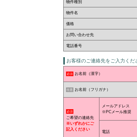
物件種別
物件名
価格
お問い合わせ先
電話番号
お客様のご連絡先をご入力くだ
お名前（漢字）
必須
お名前（フリガナ）
任意
メールアドレス
※PCメール推奨
必須
ご希望の連絡先
※いずれかにご
記入ください
電話