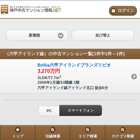
ログイン
新着順
並び替え
（六甲アイランド線）の中古マンション一覧[1件中1件～1件]
Brillia六甲アイランドプランズリビオ
3,270
万円
2
3LDK/77.7m
2008年1月築/14階建 1階
六甲アイランド線アイランド北口 徒歩6分
スマートフォン
PC
トップ
沿線検索
エリア検索
カテゴリ検索