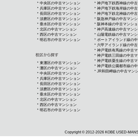
中央区の中古マンション
神戸地下鉄西神線の中古
兵庫区の中古マンション
神戸地下鉄海岸線の中古
長田区の中古マンション
神戸地下鉄北神線の中古
須磨区の中古マンション
阪急神戸線の中古マンシ
垂水区の中古マンション
阪神本線の中古マンショ
北区の中古マンション
神戸高速線の中古マンシ
西区の中古マンション
山陽電鉄線の中古マンシ
明石市の中古マンション
ポートアイランド線の中
六甲アイランド線の中古
神戸電鉄有馬線の中古マ
神戸電鉄三田線の中古マ
神戸電鉄粟生線の中古マ
東灘区の中古マンション
神戸電鉄公園都市線の中
灘区の中古マンション
JR和田岬線の中古マン
中央区の中古マンション
兵庫区の中古マンション
長田区の中古マンション
須磨区の中古マンション
垂水区の中古マンション
北区の中古マンション
西区の中古マンション
明石市の中古マンション
Copyright ©
2012-2026 KOBE USED-MANSIO