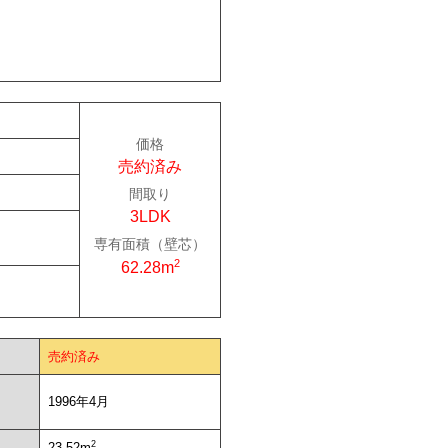
価格
売約済み
間取り
3LDK
専有面積（壁芯）
2
62.28m
売約済み
1996年4月
2
23.52m