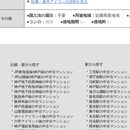
設備・条件アイコンの説明を見る
●国土法の届出：
不要
●用途地域：
近隣商業地域
●
その他
●コンロ：
ガス
●借地期間：
-
●借地料：
-
JR東海道線(神戸線)の中古マンション
三宮駅の中古マンション
JR山陽線(神戸線)の中古マンション
県庁前駅の中古マンショ
神戸地下鉄西神線の中古マンション
元町駅の中古マンション
神戸地下鉄海岸線の中古マンション
神戸駅の中古マンション
神戸地下鉄北神線の中古マンション
湊川公園駅の中古マンシ
阪急神戸線の中古マンション
新長田駅の中古マンショ
阪神本線の中古マンション
板宿駅の中古マンション
神戸高速線の中古マンション
垂水駅の中古マンション
山陽電鉄線の中古マンション
舞子駅の中古マンション
ポートアイランド線の中古マンション
名谷駅の中古マンション
六甲アイランド線の中古マンション
住吉駅の中古マンション
神戸電鉄有馬線の中古マンション
岡本駅の中古マンション