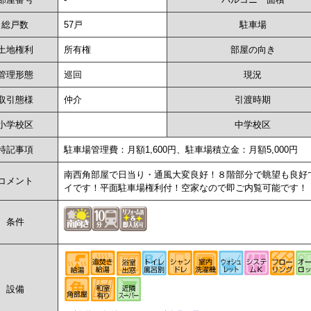
総戸数
57戸
駐車場
土地権利
所有権
部屋の向き
管理形態
巡回
現況
取引態様
仲介
引渡時期
小学校区
中学校区
特記事項
駐車場管理費：月額1,600円、駐車場積立金：月額5,000円
南西角部屋で日当り・通風大変良好！８階部分で眺望も良好
コメント
イです！平面駐車場権利付！空家なので即ご内覧可能です！
条件
設備