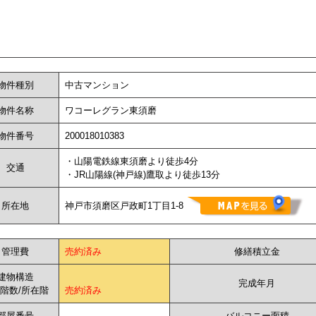
物件種別
中古マンション
物件名称
ワコーレグラン東須磨
物件番号
200018010383
・山陽電鉄線東須磨より徒歩4分
交通
・JR山陽線(神戸線)鷹取より徒歩13分
所在地
神戸市須磨区戸政町1丁目1-8
管理費
売約済み
修繕積立金
建物構造
完成年月
階数/所在階
売約済み
部屋番号
-
バルコニー面積