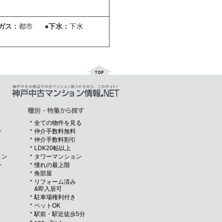
ガス：
都市
●下水：
下水
全ての物件を見る
ン
仲介手数料無料
仲介手数料割引
LDK20帖以上
ョン
タワーマンション
ン
憧れの最上階
角部屋
リフォーム済み
&即入居可
駐車場権利付き
ペットOK
駅前・駅近徒歩5分
2