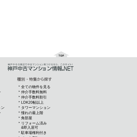
全ての物件を見る
ン
仲介手数料無料
仲介手数料割引
LDK20帖以上
ョン
タワーマンション
ン
憧れの最上階
角部屋
リフォーム済み
&即入居可
駐車場権利付き