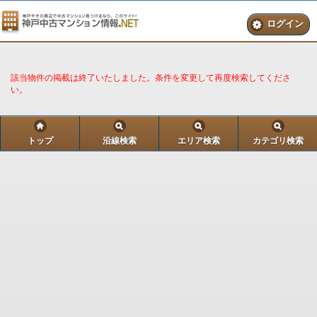
ログイン
※ お名前とご連絡先（１つ以上）は必ずご記入ください。
お客様のご連絡先
該当物件の掲載は終了いたしました。条件を変更して再度検索してくださ
い。
お名前
メールアドレス/電話番号
（いずれか１つ）
トップ
沿線検索
エリア検索
カテゴリ検索
【個人情報について】
入力された内容は全て「神戸 中古マンション情報.NET」に通
知されます。
「神戸 中古マンション情報.NET」での個人情報の取り扱いに
ついては
プライバシーポリシー
をご覧ください。
プライバシーポリシーに同意する
トップ