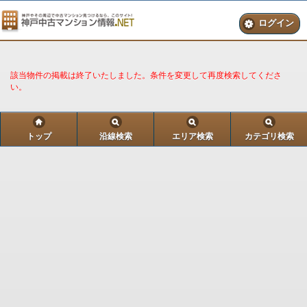
ログイン
※ お名前とご連絡先（１つ以上）は必ずご記入ください。
お客様のご連絡先
該当物件の掲載は終了いたしました。条件を変更して再度検索してくださ
い。
お名前
メールアドレス/電話番号
（いずれか１つ）
トップ
沿線検索
エリア検索
カテゴリ検索
【個人情報について】
入力された内容は全て「神戸 中古マンション情報.NET」に通
知されます。
「神戸 中古マンション情報.NET」での個人情報の取り扱いに
ついては
プライバシーポリシー
をご覧ください。
プライバシーポリシーに同意する
トップ