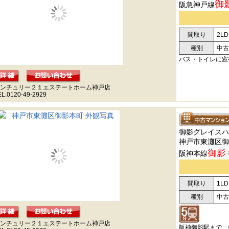
御
阪急神戸線
間取り
2LD
種別
中古
バス・トイレに窓
ンチュリー２１エステートホーム神戸店
EL.0120-49-2929
御影グレイスハ
神戸市東灘区御
御影
阪神本線
間取り
1LD
種別
中古
ンチュリー２１エステートホーム神戸店
阪神御影駅まで、