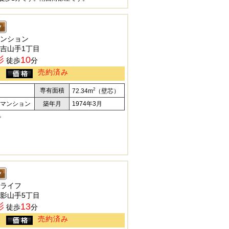
ンション
吉山手1丁目
影
10
徒歩
分
売約済み
2
専有面積
72.34m
（壁芯）
マンション
築年月
1974年3月
。
ライフ
影山手5丁目
影
13
徒歩
分
売約済み