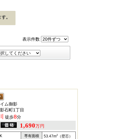
ます。
表示件数
イム御影
影石町1丁目
川
8
徒歩
分
1,690
万円
2
K
専有面積
53.47m
（壁芯）