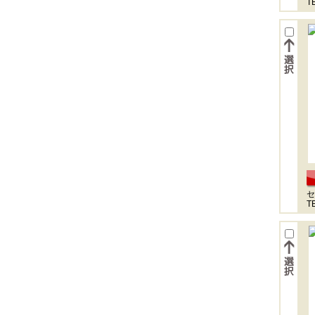
T
セ
T