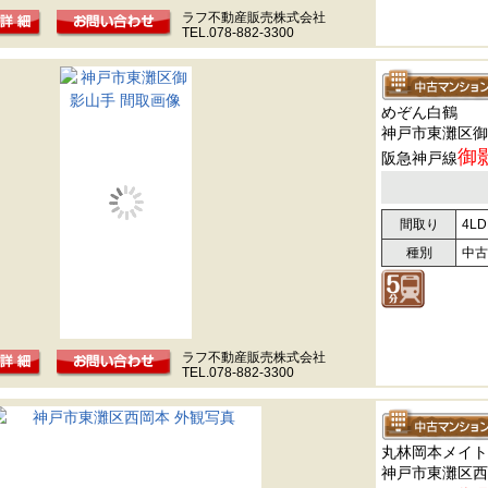
ラフ不動産販売株式会社
TEL.078-882-3300
めぞん白鶴
神戸市東灘区御
御
阪急神戸線
間取り
4LD
種別
中古
ラフ不動産販売株式会社
TEL.078-882-3300
丸林岡本メイト
神戸市東灘区西