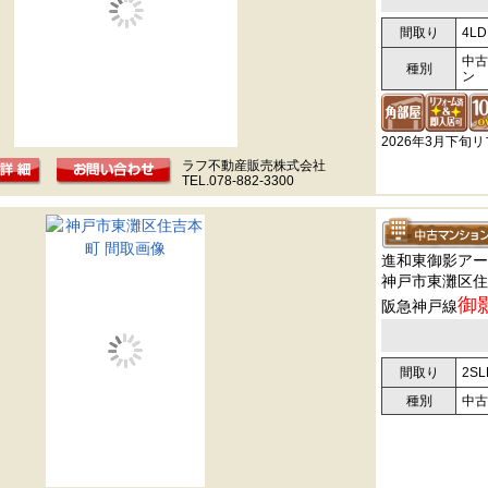
間取り
4LD
中古
種別
ン
2026年3月下旬
ラフ不動産販売株式会社
TEL.078-882-3300
進和東御影アー
神戸市東灘区住
御
阪急神戸線
間取り
2SL
種別
中古