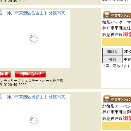
EL.0120-49-2929
御影パーク・マ
神戸市東灘区住
御
阪急神戸線
間取り
2DK
種別
中古
浴室に窓あります
ンチュリー２１エステートホーム神戸店
EL.0120-49-2929
北御影アーバン
神戸市東灘区御
御
阪急神戸線