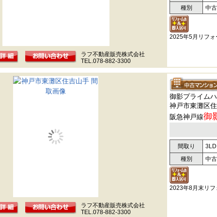
種別
中古
2025年5月リフ
ラフ不動産販売株式会社
TEL.078-882-3300
御影プライムハ
神戸市東灘区住
御
阪急神戸線
間取り
3LD
種別
中古
2023年8月末リ
ラフ不動産販売株式会社
TEL.078-882-3300