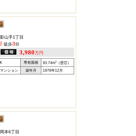
影山手1丁目
影
3
徒歩
分
3,980
万円
2
K
専有面積
93.74m
（壁芯）
マンション
築年月
1978年12月
岡本6丁目