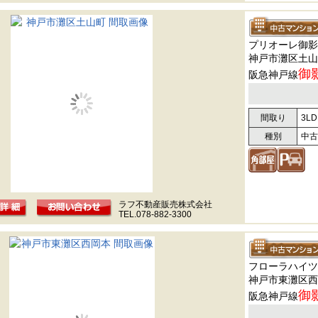
プリオーレ御影
神戸市灘区土山町
御
阪急神戸線
間取り
3LD
種別
中古
ラフ不動産販売株式会社
TEL.078-882-3300
フローラハイツ
神戸市東灘区西
御
阪急神戸線