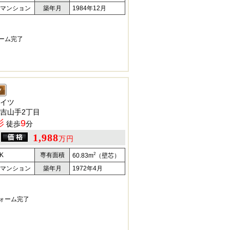
マンション
築年月
1984年12月
ォーム完了
イツ
吉山手2丁目
影
9
徒歩
分
1,988
万円
2
K
専有面積
60.83m
（壁芯）
マンション
築年月
1972年4月
フォーム完了