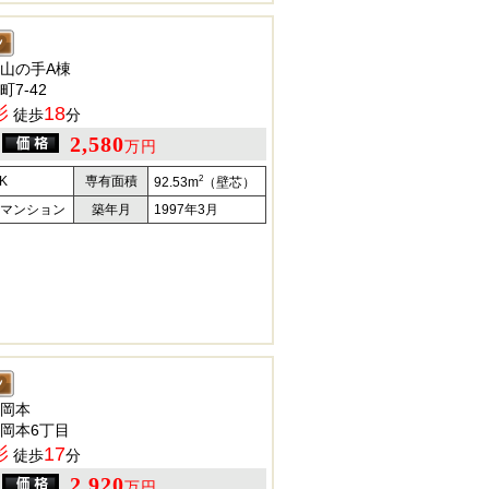
山の手A棟
7-42
影
18
徒歩
分
2,580
万円
2
K
専有面積
92.53m
（壁芯）
マンション
築年月
1997年3月
岡本
岡本6丁目
影
17
徒歩
分
2,920
万円