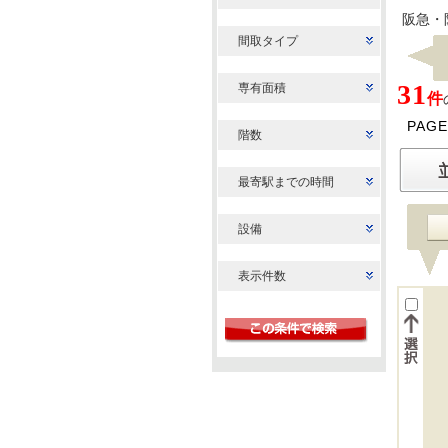
阪急・
間取タイプ
31
専有面積
件
PAGE
階数
最寄駅までの時間
設備
表示件数