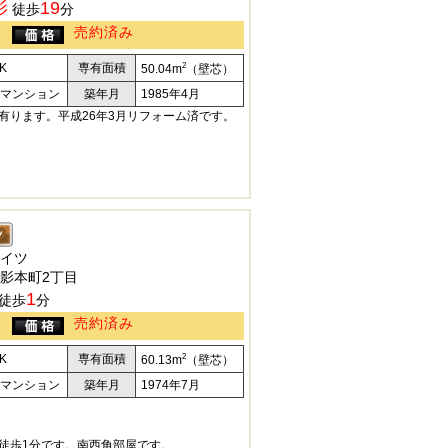
影
19
徒歩
分
売約済み
2
K
専有面積
50.04m
（壁芯）
マンション
築年月
1985年4月
有ります。平成26年3月リフォーム済です。
イツ
影本町2丁目
1
徒歩
分
売約済み
2
K
専有面積
60.13m
（壁芯）
マンション
築年月
1974年7月
徒歩1分です。南西角部屋です。