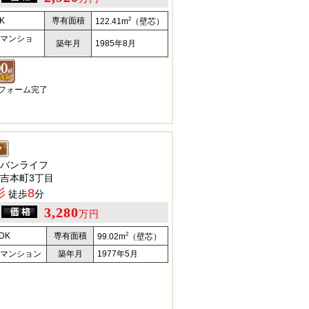
2
K
専有面積
122.41m
（壁芯）
マンショ
築年月
1985年8月
リフォーム完了
バンライフ
吉本町3丁目
影
8
徒歩
分
3,280
万円
2
DK
専有面積
99.02m
（壁芯）
マンション
築年月
1977年5月